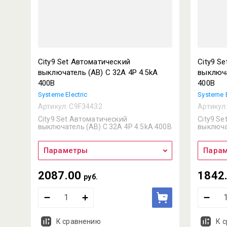
City9 Set Автоматический
City9 S
выключатель (АВ) С 32А 4P 4.5kA
выключа
400В
400В
Systeme Electric
Systeme E
Артикул:
C9F34432
Артикул
City9 Set Автоматический
City9 S
выключатель (АВ) С 32А 4P 4.5kA 400В
выключа
Параметры
Пара
2087.00
1842
руб.
К сравнению
К 