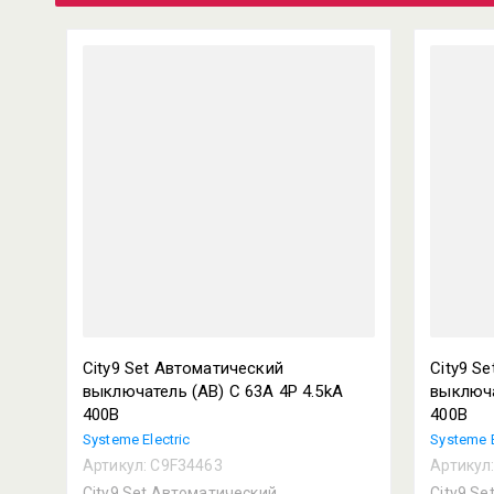
City9 Set Автоматический
City9 S
выключатель (АВ) С 63А 4P 4.5kA
выключа
400В
400В
Systeme Electric
Systeme E
Артикул:
C9F34463
Артикул
City9 Set Автоматический
City9 S