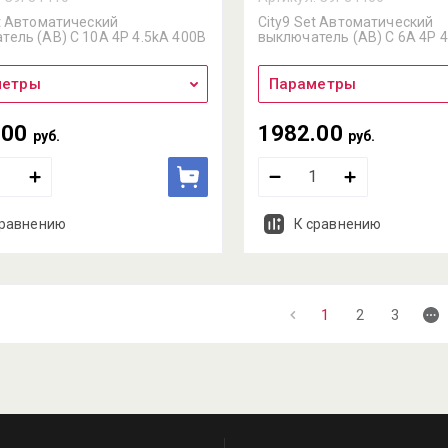
et Автоматический
City9 Set Автоматический
тель (АВ) С 10А 4P 4.5kA 400В
выключатель (АВ) С 6А 4P 4
метры
Параметры
.00
1982.00
руб.
руб.
сравнению
К сравнению
1
2
3