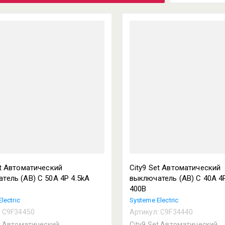
Цена 
Цена 
Назва
Назва
et Автоматический
City9 Set Автоматический
тель (АВ) С 50А 4P 4.5kA
выключатель (АВ) С 40А 4P
400В
lectric
Systeme Electric
:
C9F34450
Артикул:
C9F34440
et Автоматический
City9 Set Автоматический