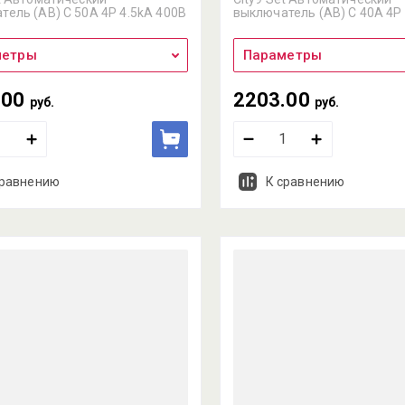
тель (АВ) С 50А 4P 4.5kA 400В
выключатель (АВ) С 40А 4P
метры
Параметры
.00
2203.00
руб.
руб.
сравнению
К сравнению