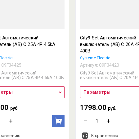
et Автоматический
City9 Set Автоматический
тель (АВ) С 25А 4P 4.5kA
выключатель (АВ) С 20А 4P
400В
lectric
Systeme Electric
:
C9F34425
Артикул:
C9F34420
et Автоматический
City9 Set Автоматический
тель (АВ) С 25А 4P 4.5kA 400В
выключатель (АВ) С 20А 4P
метры
Параметры
.00
1798.00
руб.
руб.
сравнению
К сравнению