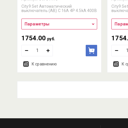
City9 Set Автоматический
City9 S
выключатель (АВ) С 16А 4P 4.5kA 400В
выключа
Параметры
Пара
1754.00
1754
руб.
К сравнению
К 