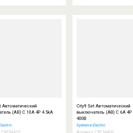
et Автоматический
City9 Set Автоматический
тель (АВ) С 10А 4P 4.5kA
выключатель (АВ) С 6А 4P 
400В
lectric
Systeme Electric
:
C9F34410
Артикул:
C9F34406