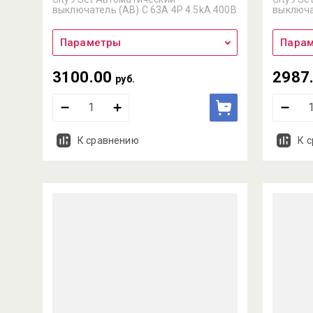
выключатель (АВ) С 63А 4P 4.5kA 400В
выключа
Параметры
Пара
3100.00
2987
руб.
К сравнению
К 