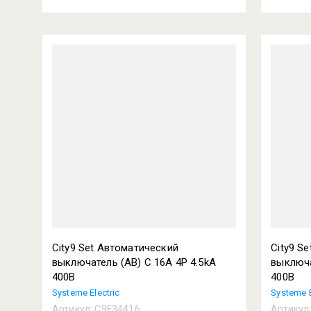
City9 Set Автоматический
City9 S
выключатель (АВ) С 16А 4P 4.5kA
выключа
400В
400В
Systeme Electric
Systeme E
Артикул:
C9F34416
Артикул