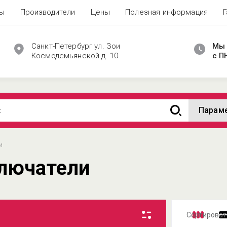
ты
Производители
Цены
Полезная информация
Санкт-Петербург ул. Зои
Мы 
Космодемьянской д. 10
с П
Парам
и
лючатели
Сортироват